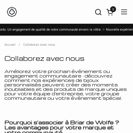
Passer au contenu
0
Ouvrir le panier
Ouvri
n engagement de qualité de notre communauté envers la vôtre. ✨ Nouvelle expérience de joa
Accueil
/
Collaborez avec nous
Collaborez avec nous
Améliorez votre prochain événement ou
engagement communautaire : découvrez
comment nos expériences de bijoux
personnalisés peuvent créer des moments
inoubliables et des produits de marque uniques
pour votre équipe d'entreprise, votre groupe
communautaire ou votre événement spécial.
Pourquoi s'associer à Briar de Wolfe ?
Les avantages pour votre marque et
votre communauté